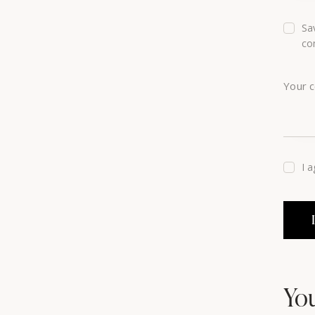
Sa
co
I 
You