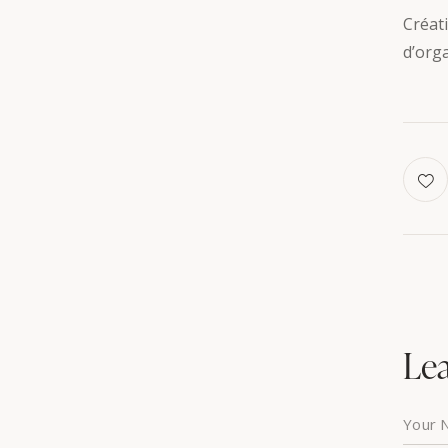
Créat
d’org
Le