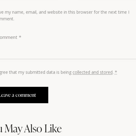
ve my name, email, and website in this browser for the next time I
mment.
agree that my submitted data is being
collected and stored
.
*
 May Also Like