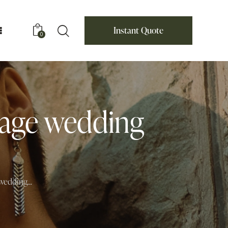
Instant Quote
0
iage wedding
edding...