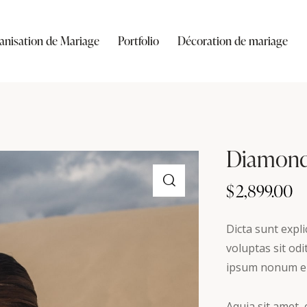
anisation de Mariage
Portfolio
Décoration de mariage
Diamond
$
2,899.00
Dicta sunt exp
voluptas sit od
ipsum nonum ei
Aquia sit amet,