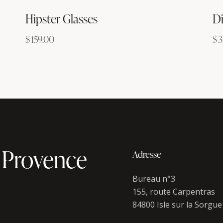
Hipster Glasses
D
$
159.00
$
3
 Provence
Adresse
Bureau n°3
155, route Carpentras
84800 Isle sur la Sorgue