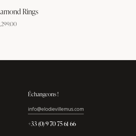
iamond Rings
,299.00
Échangeons !
info@elodievillemus.com
+33 (0) 9 70 75 61 66