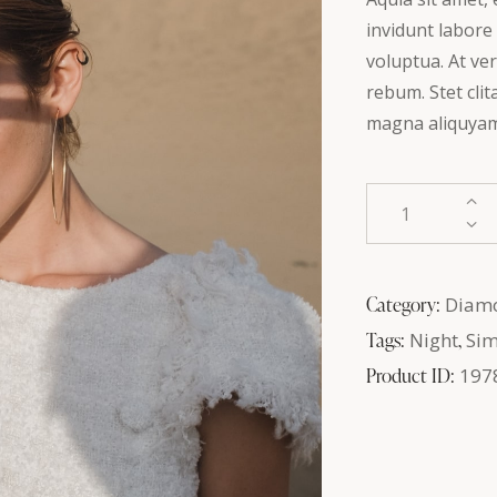
invidunt labore
voluptua. At ve
rebum. Stet cli
magna aliquyam. 
Category:
Diam
Tags:
Night
,
Sim
Product ID:
197