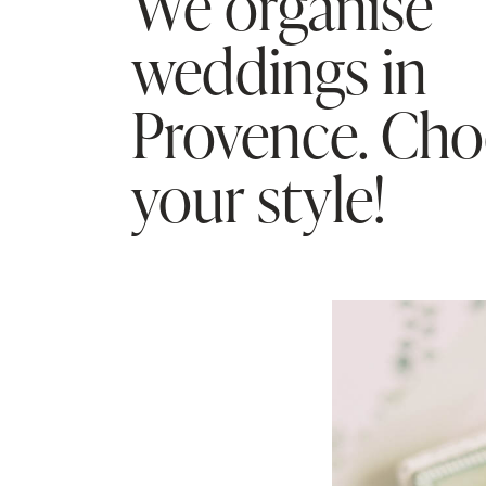
We organise
weddings in
Provence. Ch
your style!