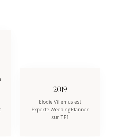
n
2019
Elodie Villemus est
t
Experte WeddingPlanner
sur TF1