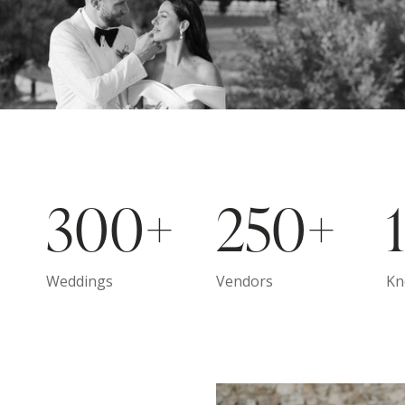
300+
250+
1
Weddings
Vendors
Kn