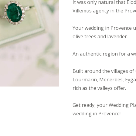
It was only natural that Él
Villemus agency in the Prov
Your wedding in Provence und
olive trees and lavender.
An authentic region for a w
Built around the villages o
Lourmarin, Ménerbes, Eygal
rich as the valleys offer.
Get ready, your Wedding Pl
wedding in Provence!